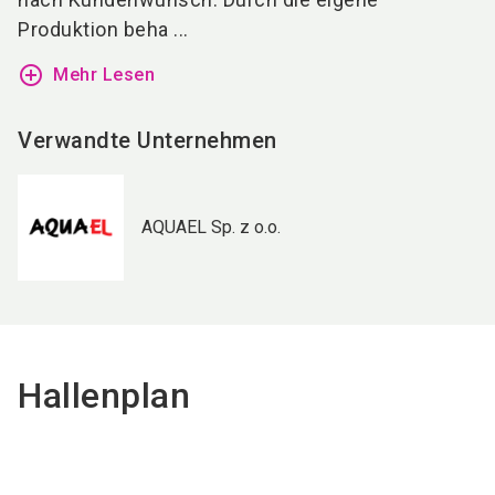
Produktion beha ...
add_circle_outline
Mehr Lesen
Verwandte Unternehmen
AQUAEL Sp. z o.o.
Hallenplan