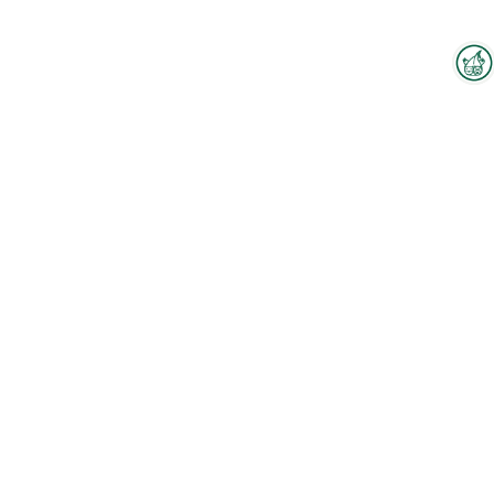
Interzoo-Newsletter
Branchenwissen, Insights und
Neuigkeiten zur Interzoo – das
bietet Ihnen der Newsletter der
Weltleitmesse der
internationalen Heimtierbranche.
Melden Sie sich jetzt an und
bleiben Sie immer up-to-date.