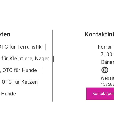
eten
Kontaktin
OTC für Terraristik
Ferrari
7100
 für Kleintiere, Nager
Däne
language
l, OTC für Hunde
Websi
, OTC für Katzen
45758
r Hunde
Kontakt per