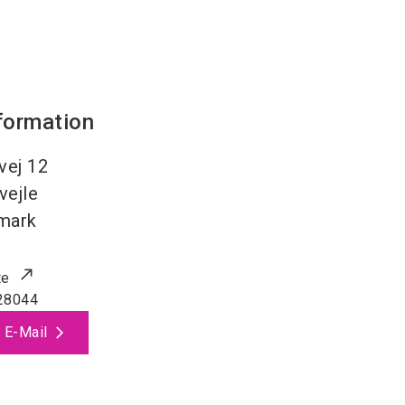
formation
vej 12
vejle
mark
te
28044
 E-Mail