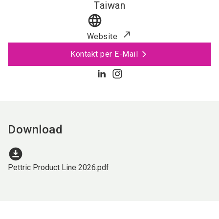
Taiwan
language
Website
Kontakt per E-Mail
Download
download_for_offline
Pettric Product Line 2026.pdf