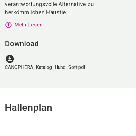
verantwortungsvolle Alternative zu
herkömmlichen Haustie ...
add_circle_outline
Mehr Lesen
Download
download_for_offline
CANOPHERA_Katalog_Hund_Soft.pdf
Hallenplan