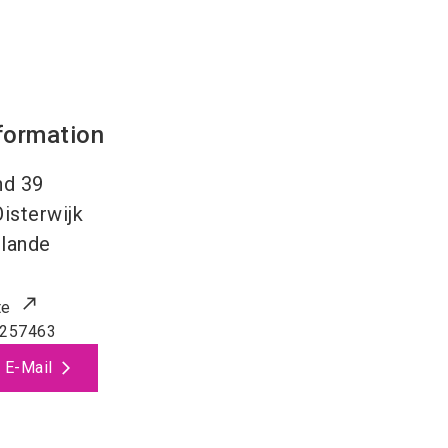
formation
nd 39
Oisterwijk
lande
te
257463
 E-Mail