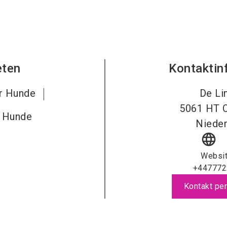
eten
Kontaktin
ür Hunde
De Li
5061 HT
r Hunde
Nieder
language
Websi
+447772
Kontakt per