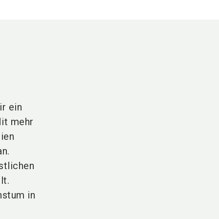
r ein
it mehr
nien
an.
stlichen
t.
hstum in