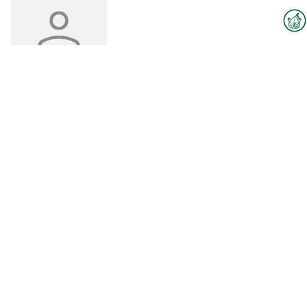
Interzoo-Newsletter
Branchenwissen, Insights und
Dr. Sophie
Slawski
Neuigkeiten zur Interzoo – das
bietet Ihnen der Newsletter der
E-Mail senden
Weltleitmesse der
internationalen Heimtierbranche.
Melden Sie sich jetzt an und
bleiben Sie immer up-to-date.
Lars
Lundgaard Bie Nielsen
E-Mail senden