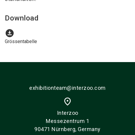
Download
download_for_offline
Grössentabelle
exhibitionteam@interzoo.com
place
Interzoo
Messezentrum 1
90471 Nürnberg, Germany