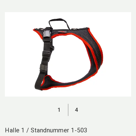
language
DE
search
1
4
Halle
1
/
Standnummer
1-503