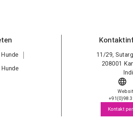
eten
Kontaktin
r Hunde
11/29, Sutarg
208001
Ka
r Hunde
Ind
language
Websi
+91(0)98.
Kontakt per