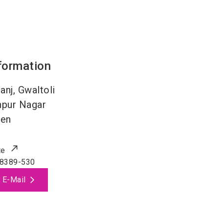
formation
anj, Gwaltoli
npur Nagar
ien
te
38389-530
 E-Mail