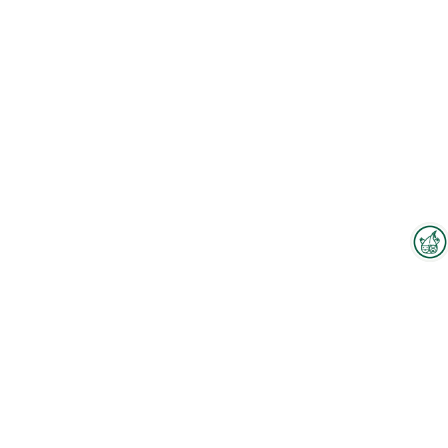
Interzoo-Newsletter
Branchenwissen, Insights und
Neuigkeiten zur Interzoo – das
bietet Ihnen der Newsletter der
Weltleitmesse der
internationalen Heimtierbranche.