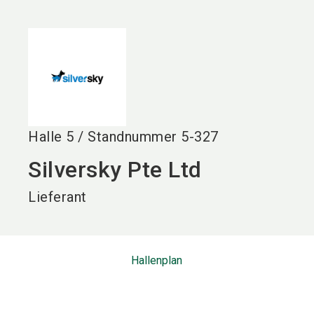
language
DE
search
Halle
5
/
Standnummer
5-327
Silversky Pte Ltd
Lieferant
Hallenplan