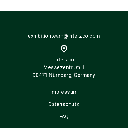
language
DE
search
exhibitionteam@interzoo.com
place
Interzoo
Messezentrum 1
90471 Nürnberg, Germany
Impressum
Datenschutz
FAQ